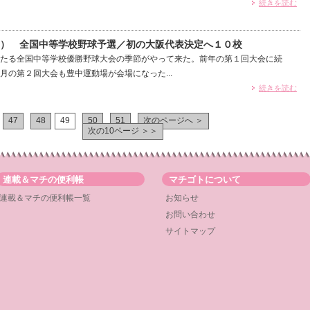
続きを読む
9） 全国中等学校野球予選／初の大阪代表決定へ１０校
たる全国中等学校優勝野球大会の季節がやって来た。前年の第１回大会に続
月の第２回大会も豊中運動場が会場になった...
続きを読む
47
48
49
50
51
次のページへ ＞
次の10ページ ＞＞
連載＆マチの便利帳
マチゴトについて
連載＆マチの便利帳一覧
お知らせ
お問い合わせ
サイトマップ