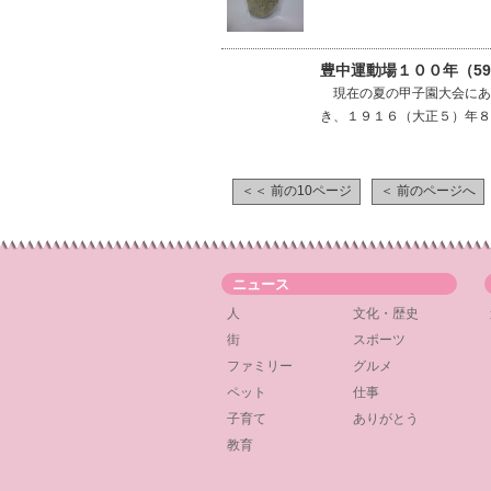
豊中運動場１００年（5
現在の夏の甲子園大会にあ
き、１９１６（大正５）年８
＜＜ 前の10ページ
＜ 前のページへ
ニュース
人
文化・歴史
街
スポーツ
ファミリー
グルメ
ペット
仕事
子育て
ありがとう
教育