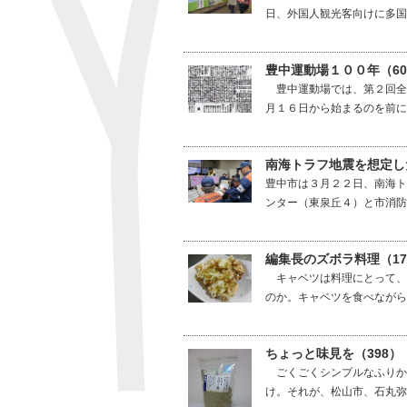
日、外国人観光客向けに多国
豊中運動場１００年（6
豊中運動場では、第２回全
月１６日から始まるのを前に
南海トラフ地震を想定し
豊中市は３月２２日、南海ト
ンター（東泉丘４）と市消防
編集長のズボラ料理（1
キャベツは料理にとって、
のか。キャベツを食べながら
ちょっと味見を（398
ごくごくシンプルなふりか
け。それが、松山市、石丸弥