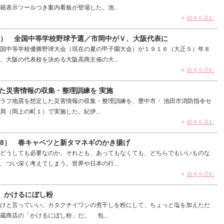
籍表示ツールつき案内看板が登場した。池...
続きを読む
0） 全国中等学校野球予選／市岡中がＶ、大阪代表に
国中等学校優勝野球大会（現在の夏の甲子園大会）が１９１６（大正５）年８
、大阪の代表校を決める大阪高商主催の大...
続きを読む
た災害情報の収集・整理訓練を 実施
ラフ地震を想定した災害情報の収集・整理訓練を、豊中市・ 池田市消防指令セ
局（岡上の町１）で実施した。紀伊...
続きを読む
78） 春キャベツと新タマネギのかき揚げ
どうしても必要なのか。それとも、あってもなくても、どちらでもいいものな
、つい深く考えてしまう。世界や日本の行...
続きを読む
） かけるにぼし粉
けと言っていい。カタクチイワシの煮干しを粉にして、ちょっと塩を加えただ
蔵商店の「かけるにぼし粉」だ。 包...