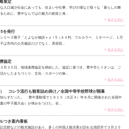
略策定
な人口減少社会にあっても、住まいや仕事、学びの場など様々な「暮らしの舞
るために、豊中ならではの魅力の創造と発...
続きを読む
5を発行
シリーズ冊子「とよなか物語ｖｏｌ5（Ａ４判、フルカラー、１６ページ、１万
子は市内の公共施設だけでなく、美容院...
続きを読む
携協定
３月３０日、地域連携協定を締結した。協定に基づき、豊中市とイオンは、ご
活かしたまちづくり、文化・スポーツの振...
続きを読む
1） コレラ流行も観客詰め掛け／全国中等学校野球が開幕
知らずだった。 豊中運動場で１９１５（大正４）年８月に開催された全国中
夏の甲子園大会）が弾みをつけた。全...
続きを読む
ルつき案内看板
記念館などの観光施設があり、多くの外国人観光客が訪れる池田市で３月２５