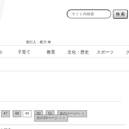
発行人：梶川 伸
ト
子育て
教育
文化・歴史
スポーツ
47
48
49
50
51
次のページへ ＞
次の10ページ ＞＞