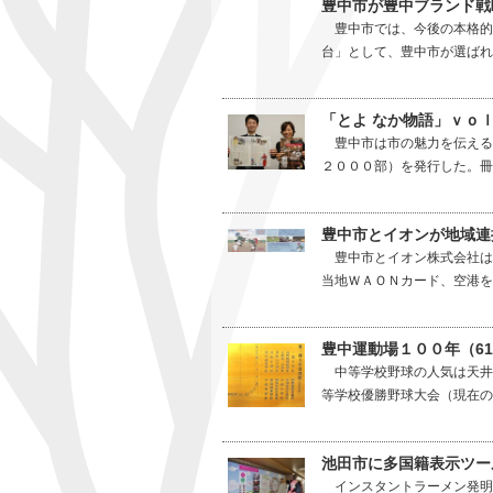
豊中市が豊中ブランド戦
豊中市では、今後の本格的
台」として、豊中市が選ばれ
「とよ なか物語」ｖｏｌ
豊中市は市の魅力を伝える
２０００部）を発行した。冊
豊中市とイオンが地域連
豊中市とイオン株式会社は
当地ＷＡＯＮカード、空港を
豊中運動場１００年（6
中等学校野球の人気は天井
等学校優勝野球大会（現在の
池田市に多国籍表示ツー
インスタントラーメン発明