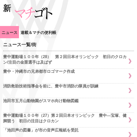
新
ニュース
連載＆マチの便利帳
ニュース一覧/街
豊中運動場１００年（28） 第２回日本オリンピック 初日のクロカ
ン/注目の金栗選手は及ばず
豊中・沖縄市の兄弟都市ロゴマーク作成
消防救助技術指導会を前に、豊中市消防の隊員が訓練
池田市五月山動物園がスマホ向け動物図鑑
豊中運動場１００年（27）第２回日本オリンピック 豊中―宝塚、健
脚競う 初日の注目はクロカン
「池田声の図書」が市の音声広報紙を受託