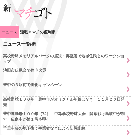
新
ニュース
連載＆マチの便利帳
ニュース一覧/街
高校野球メモリアルパークの拡張・再整備で地域住民とのワークショ
ップ
池田市伏尾台で住宅火災
豊中の３駅前で美化キャンペーン
高校野球１００年 豊中市がオリジナル年賀はがき １１月２０日発
売
豊中運動場１００年（34） 中等学校野球大会 開幕戦は鳥取中が制
す 広島中が第１号本塁打
千里中央の地下街で事業者などによる防災訓練