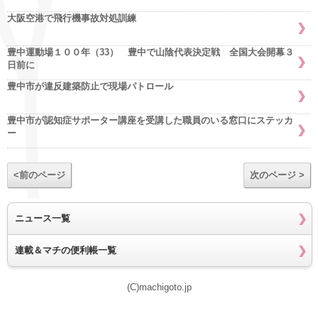
大阪空港で飛行機事故対処訓練
豊中運動場１００年（33） 豊中で山陰代表決定戦 全国大会開幕３
日前に
豊中市が違反建築防止で現場パトロール
豊中市が認知症サポーター講座を受講した職員のいる窓口にステッカ
ー
<前のページ
次のページ >
ニュース一覧
連載＆マチの便利帳一覧
(C)machigoto.jp