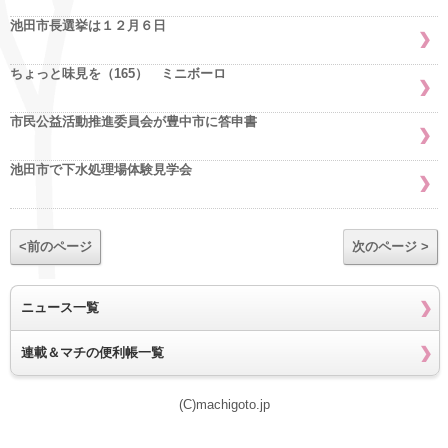
池田市長選挙は１２月６日
ちょっと味見を（165） ミニボーロ
市民公益活動推進委員会が豊中市に答申書
池田市で下水処理場体験見学会
<前のページ
次のページ >
ニュース一覧
連載＆マチの便利帳一覧
(C)machigoto.jp