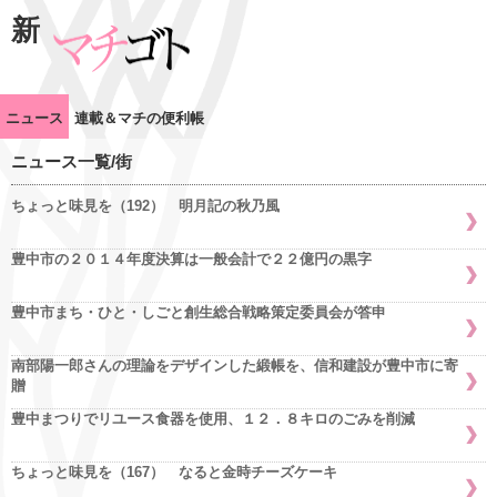
新
ニュース
連載＆マチの便利帳
ニュース一覧/街
ちょっと味見を（192） 明月記の秋乃風
豊中市の２０１４年度決算は一般会計で２２億円の黒字
豊中市まち・ひと・しごと創生総合戦略策定委員会が答申
南部陽一郎さんの理論をデザインした緞帳を、信和建設が豊中市に寄
贈
豊中まつりでリユース食器を使用、１２．８キロのごみを削減
ちょっと味見を（167） なると金時チーズケーキ