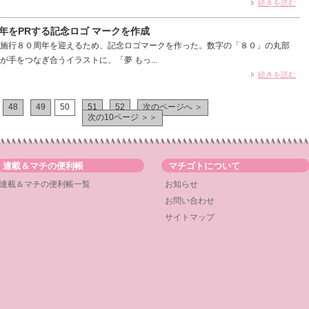
続きを読む
年をPRする記念ロゴ マークを作成
施行８０周年を迎えるため、記念ロゴマークを作った。数字の「８０」の丸部
手をつなぎ合うイラストに、「夢 もっ...
続きを読む
48
49
50
51
52
次のページへ ＞
次の10ページ ＞＞
連載＆マチの便利帳
マチゴトについて
連載＆マチの便利帳一覧
お知らせ
お問い合わせ
サイトマップ