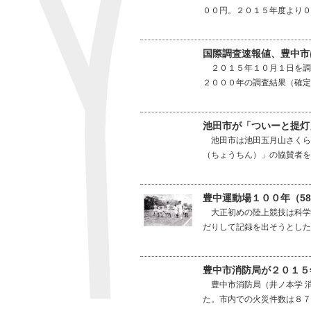
００円。２０１５年度より０
国際調査速報値、豊中市
２０１５年１０月１日を調
２０００年の調査結果（確定
池田市が「ついーと提灯
池田市は池田五月山さくら
（ちょうちん）」の協賛者を
豊中運動場１００年（5
大正初めの陸上競技は科学
だりして記録を出そうとした
豊中市消防局が２０１５
豊中市消防局（井ノ本学 消
た。市内での火災件数は８７