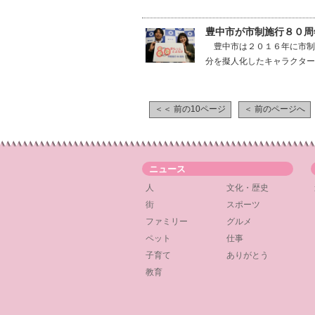
豊中市が市制施行８０周
豊中市は２０１６年に市制
分を擬人化したキャラクターが
＜＜ 前の10ページ
＜ 前のページへ
ニュース
人
文化・歴史
街
スポーツ
ファミリー
グルメ
ペット
仕事
子育て
ありがとう
教育