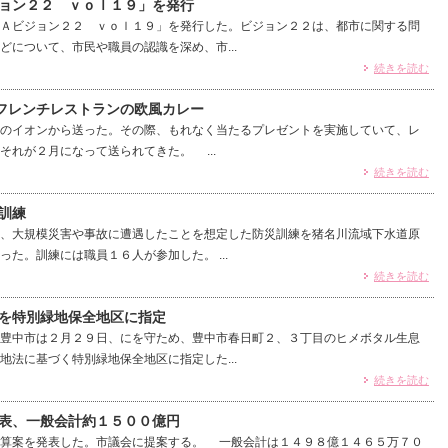
ョン２２ ｖｏｌ１９」を発行
Ａビジョン２２ ｖｏｌ１９」を発行した。ビジョン２２は、都市に関する問
どについて、市民や職員の認識を深め、市...
続きを読む
）フレンチレストランの欧風カレー
のイオンから送った。その際、もれなく当たるプレゼントを実施していて、レ
それが２月になって送られてきた。 ...
続きを読む
訓練
、大規模災害や事故に遭遇したことを想定した防災訓練を猪名川流域下水道原
た。訓練には職員１６人が参加した。 ...
続きを読む
を特別緑地保全地区に指定
豊中市は２月２９日、にを守ため、豊中市春日町２、３丁目のヒメボタル生息
地法に基づく特別緑地保全地区に指定した...
続きを読む
表、一般会計約１５００億円
算案を発表した。市議会に提案する。 一般会計は１４９８億１４６５万７０