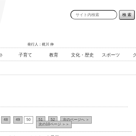
発行人：梶川 伸
ト
子育て
教育
文化・歴史
スポーツ
48
49
50
51
52
次のページへ ＞
次の10ページ ＞＞