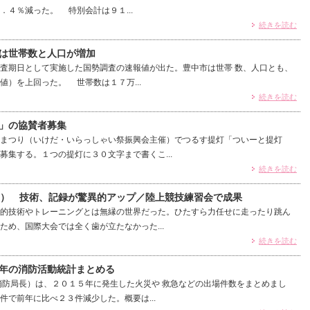
．４％減った。 特別会計は９１...
続きを読む
は世帯数と人口が増加
査期日として実施した国勢調査の速報値が出た。豊中市は世帯 数、人口とも、
値）を上回った。 世帯数は１７万...
続きを読む
」の協賛者募集
まつり（いけだ・いらっしゃい祭振興会主催）でつるす提灯「ついーと提灯
募集する。１つの提灯に３０文字まで書くこ...
続きを読む
8） 技術、記録が驚異的アップ／陸上競技練習会で成果
的技術やトレーニングとは無縁の世界だった。ひたすら力任せに走ったり跳ん
ため、国際大会では全く歯が立たなかった...
続きを読む
年の消防活動統計まとめる
防局長）は、２０１５年に発生した火災や 救急などの出場件数をまとめまし
件で前年に比べ２３件減少した。概要は...