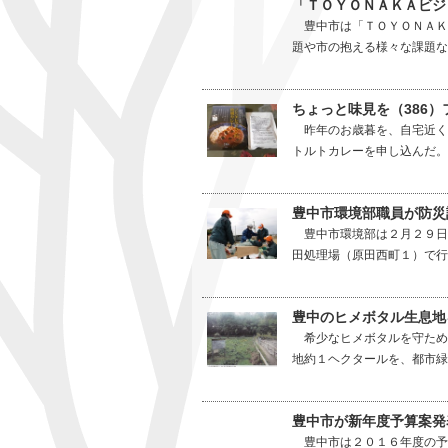
「ＴＯＹＯＮＡＫＡビジ
豊中市は「ＴＯＹＯＮＡＫ
題や市の抱える様々な課題な
ちょっと味見を（386
昨年のお歳暮を、自宅近く
トルトカレーを申し込んだ。
豊中市環境部職員が防災
豊中市環境部は２月２９日
田処理場（原田西町１）で行っ
豊中のヒメボタル生息地
希少なヒメボタルを守ため
地約１ヘクタールを、都市緑
豊中市が新年度予算案発
豊中市は２０１６年度の予